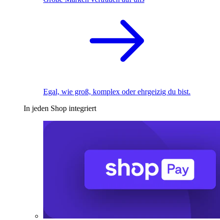
Egal, wie groß, komplex oder ehrgeizig du bist.
In jeden Shop integriert