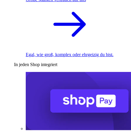
Egal, wie groß, komplex oder ehrgeizig du bist.
In jeden Shop integriert