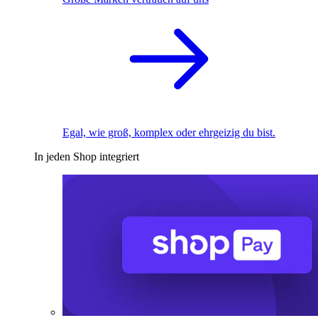
Egal, wie groß, komplex oder ehrgeizig du bist.
In jeden Shop integriert