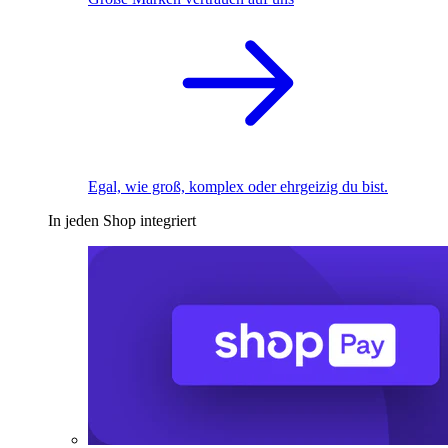
Egal, wie groß, komplex oder ehrgeizig du bist.
In jeden Shop integriert