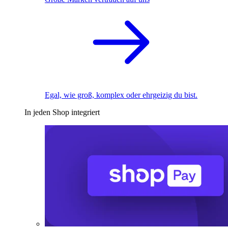
Egal, wie groß, komplex oder ehrgeizig du bist.
In jeden Shop integriert