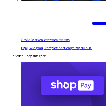
Große Marken vertrauen auf uns
Egal, wie groß, komplex oder ehrgeizig du bist.
In jeden Shop integriert