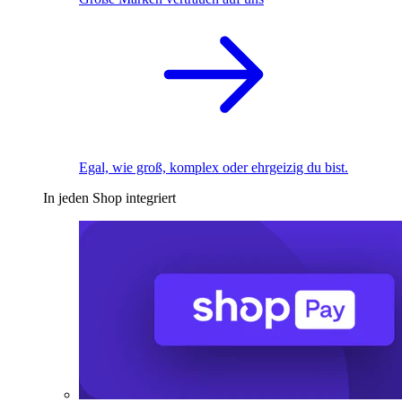
Egal, wie groß, komplex oder ehrgeizig du bist.
In jeden Shop integriert