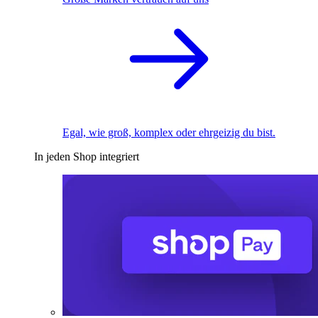
Egal, wie groß, komplex oder ehrgeizig du bist.
In jeden Shop integriert