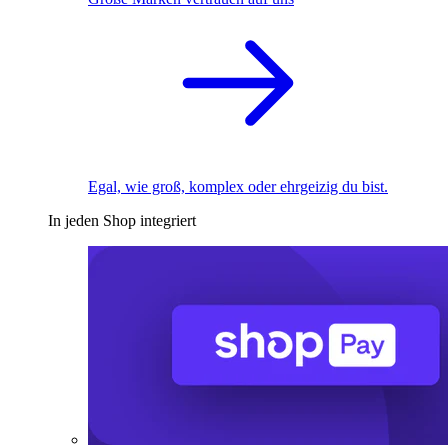
Egal, wie groß, komplex oder ehrgeizig du bist.
In jeden Shop integriert