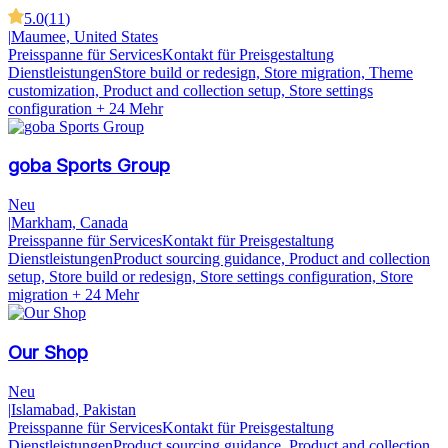
5.0
(
11
)
|
Maumee, United States
Preisspanne für Services
Kontakt für Preisgestaltung
Dienstleistungen
Store build or redesign, Store migration, Theme
customization, Product and collection setup, Store settings
configuration
+ 24 Mehr
goba Sports Group
Neu
|
Markham, Canada
Preisspanne für Services
Kontakt für Preisgestaltung
Dienstleistungen
Product sourcing guidance, Product and collection
setup, Store build or redesign, Store settings configuration, Store
migration
+ 24 Mehr
Our Shop
Neu
|
Islamabad, Pakistan
Preisspanne für Services
Kontakt für Preisgestaltung
Dienstleistungen
Product sourcing guidance, Product and collection