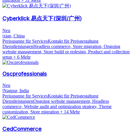
migration
+ 31 Mehr
Cyberklick 易点天下(深圳/广州)
Neu
|
xian, China
Preisspanne für Services
Kontakt für Preisgestaltung
Dienstleistungen
Headless commerce, Store migration, Ongoing
website management, Store build or redesign, Product and collection
setup
+ 6 Mehr
Oscprofessionals
Neu
|
Nagpur, India
Preisspanne für Services
Kontakt für Preisgestaltung
Dienstleistungen
Ongoing website management, Headless
commerce, Website audit and optimization strategy, Theme
customization, Store migration
+ 14 Mehr
CedCommerce