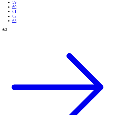
59
60
61
62
63
/
63