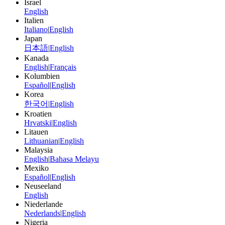
Israel
English
Italien
Italiano
|
English
Japan
日本語
|
English
Kanada
English
|
Français
Kolumbien
Español
|
English
Korea
한국어
|
English
Kroatien
Hrvatski
|
English
Litauen
Lithuanian
|
English
Malaysia
English
|
Bahasa Melayu
Mexiko
Español
|
English
Neuseeland
English
Niederlande
Nederlands
|
English
Nigeria