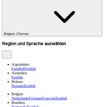
Belgium
|
German
Region und Sprache auswählen
Argentinien
Español
|
English
Australien
English
Belarus
Russian
|
English
Belgien
Nederlands
|
German
|
Français
|
English
Brasilien
Português
|
English