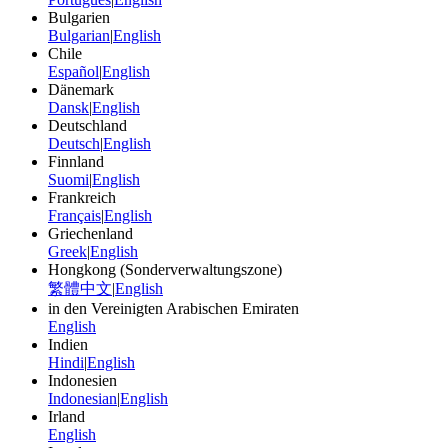
Bulgarien
Bulgarian
|
English
Chile
Español
|
English
Dänemark
Dansk
|
English
Deutschland
Deutsch
|
English
Finnland
Suomi
|
English
Frankreich
Français
|
English
Griechenland
Greek
|
English
Hongkong (Sonderverwaltungszone)
繁體中文
|
English
in den Vereinigten Arabischen Emiraten
English
Indien
Hindi
|
English
Indonesien
Indonesian
|
English
Irland
English