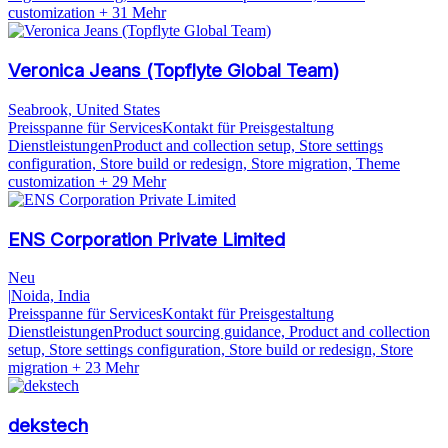
customization
+ 31 Mehr
Veronica Jeans (Topflyte Global Team)
Seabrook, United States
Preisspanne für Services
Kontakt für Preisgestaltung
Dienstleistungen
Product and collection setup, Store settings
configuration, Store build or redesign, Store migration, Theme
customization
+ 29 Mehr
ENS Corporation Private Limited
Neu
|
Noida, India
Preisspanne für Services
Kontakt für Preisgestaltung
Dienstleistungen
Product sourcing guidance, Product and collection
setup, Store settings configuration, Store build or redesign, Store
migration
+ 23 Mehr
dekstech