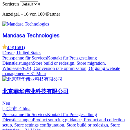
Sortieren
Anzeige
1 - 16 von 1004
Partner
Mandasa Technologies
4.9
(
1681
)
|
Dover, United States
Preisspanne für Services
Kontakt für Preisgestaltung
Dienstleistungen
Store build or redesign, Store migration,
Wholesale/B2B, Conversion rate optimization, Ongoing website
management
+ 31 Mehr
北京菲华伟业科技有限公司
Neu
|
北京市, China
Preisspanne für Services
Kontakt für Preisgestaltung
Dienstleistungen
Product sourcing guidance, Product and collection
setup, Store settings configuration, Store build or redesign, Store