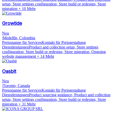
setup, Store settings configuration, Store build or redesign, Store
migration
+ 10 Mehr
Growtide
Neu
|
Medellín, Colombia
Preisspanne für Services
Kontakt für Preisgestaltung
Dienstleistungen
Product and collection setup, Store settings
configuration, Store build or redesign, Store migration, Ongoing
website management
+ 14 Mehr
Oasbit
Neu
|
Toronto, Canada
Preisspanne für Services
Kontakt für Preisgestaltung
Dienstleistungen
Product sourcing guidance, Product and collection
setup, Store settings configuration, Store build or redesign, Store
migration
+ 31 Mehr