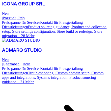
ICONA GROUP SRL
Neu
|
Pozzuoli, Italy
Preisspanne für Services
Kontakt für Preisgestaltung
Dienstleistungen
Product sourcing guidance, Product and collection
setup, Store settings configuration, Store build or redesign, Store
migration
+ 28 Mehr
ADMARQ STUDIO
Neu
|
Ghaziabad,, India
Preisspanne für Services
Kontakt für Preisgestaltung
Dienstleistungen
Troubleshooting, Custom domain setup, Custom
apps and integrations, Systems integration, Product sourcing
guidance
+ 31 Mehr