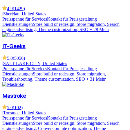
4.9
(
1429
)
|
Sheridan, United States
Preisspanne für Services
Kontakt für Preisgestaltung
Dienstleistungen
Store build or redesign, Store migration, Search
engine advertising, Theme customization, SEO
+ 28 Mehr
IT-Geeks
5.0
(
5056
)
|
SALT LAKE CITY, United States
Preisspanne für Services
Kontakt für Preisgestaltung
Dienstleistungen
Store build or redesign, Store migration,
Troubleshooting, Theme customization, SEO
+ 31 Mehr
Mastroke
5.0
(
102
)
|
Torrance, United States
Preisspanne für Services
Kontakt für Preisgestaltung
Dienstleistungen
Store build or redesign, Store migration, Search
engine advertising, Conversion rate optimization, Theme