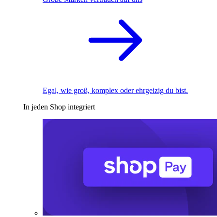
Egal, wie groß, komplex oder ehrgeizig du bist.
In jeden Shop integriert