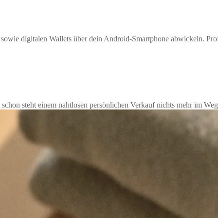
 sowie digitalen Wallets über dein Android-Smartphone abwickeln. Prof
d schon steht einem nahtlosen persönlichen Verkauf nichts mehr im Weg