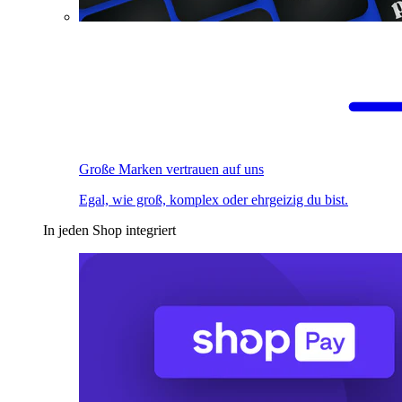
Große Marken vertrauen auf uns
Egal, wie groß, komplex oder ehrgeizig du bist.
In jeden Shop integriert