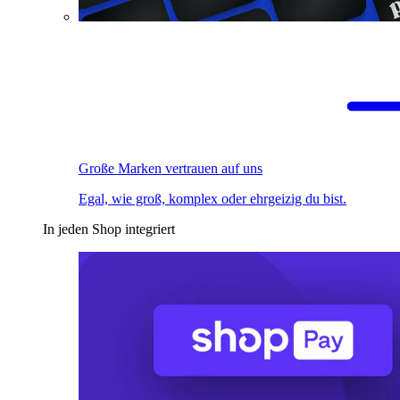
Große Marken vertrauen auf uns
Egal, wie groß, komplex oder ehrgeizig du bist.
In jeden Shop integriert