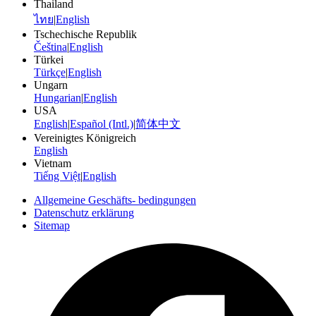
Thailand
ไทย
|
English
Tschechische Republik
Čeština
|
English
Türkei
Türkçe
|
English
Ungarn
Hungarian
|
English
USA
English
|
Español (Intl.)
|
简体中文
Vereinigtes Königreich
English
Vietnam
Tiếng Việt
|
English
Allgemeine Geschäfts- bedingungen
Datenschutz erklärung
Sitemap