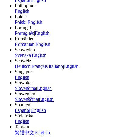
Español
|
English
Philippinen
English
Polen
Polski
|
English
Portugal
Português
|
English
Rumänien
Romanian
|
English
Schweden
Svenska
|
English
Schweiz
Deutsch
|
Français
|
Italiano
|
English
Singapur
English
Slowakei
Slovenčina
|
English
Slowenien
Slovenščina
|
English
Spanien
Español
|
English
Südafrika
English
Taiwan
繁體中文
|
English