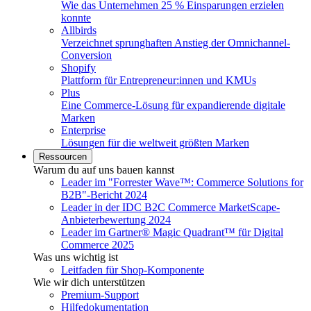
Wie das Unternehmen 25 % Einsparungen erzielen
konnte
Allbirds
Verzeichnet sprunghaften Anstieg der Omnichannel-
Conversion
Shopify
Plattform für Entrepreneur:innen und KMUs
Plus
Eine Commerce-Lösung für expandierende digitale
Marken
Enterprise
Lösungen für die weltweit größten Marken
Ressourcen
Warum du auf uns bauen kannst
Leader im "Forrester Wave™: Commerce Solutions for
B2B"-Bericht 2024
Leader in der IDC B2C Commerce MarketScape-
Anbieterbewertung 2024
Leader im Gartner® Magic Quadrant™ für Digital
Commerce 2025
Was uns wichtig ist
Leitfaden für Shop-Komponente
Wie wir dich unterstützen
Premium-Support
Hilfedokumentation