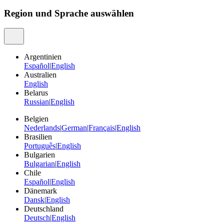
Region und Sprache auswählen
Argentinien
Español
|
English
Australien
English
Belarus
Russian
|
English
Belgien
Nederlands
|
German
|
Français
|
English
Brasilien
Português
|
English
Bulgarien
Bulgarian
|
English
Chile
Español
|
English
Dänemark
Dansk
|
English
Deutschland
Deutsch
|
English