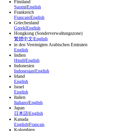
Finnland
Suomi
|
English
Frankreich
Français
|
English
Griechenland
Greek
|
English
Hongkong (Sonderverwaltungszone)
繁體中文
|
English
in den Vereinigten Arabischen Emiraten
English
Indien
Hindi
|
English
Indonesien
Indonesian
|
English
Irland
English
Israel
English
Italien
Italiano
|
English
Japan
日本語
|
English
Kanada
English
|
Français
Kolumbien