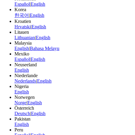
Español
|
English
Korea
한국어
|
English
Kroatien
Hrvatski
|
English
Litauen
Lithuanian
|
English
Malaysia
English
|
Bahasa Melayu
Mexiko
Español
|
English
Neuseeland
English
Niederlande
Nederlands
|
English
Nigeria
English
Norwegen
Norge
|
English
Österreich
Deutsch
|
English
Pakistan
English
Peru