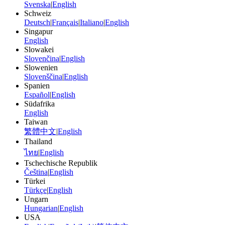
Svenska
|
English
Schweiz
Deutsch
|
Français
|
Italiano
|
English
Singapur
English
Slowakei
Slovenčina
|
English
Slowenien
Slovenščina
|
English
Spanien
Español
|
English
Südafrika
English
Taiwan
繁體中文
|
English
Thailand
ไทย
|
English
Tschechische Republik
Čeština
|
English
Türkei
Türkçe
|
English
Ungarn
Hungarian
|
English
USA