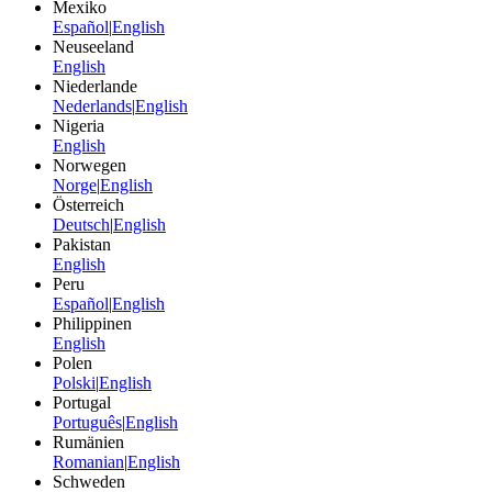
Mexiko
Español
|
English
Neuseeland
English
Niederlande
Nederlands
|
English
Nigeria
English
Norwegen
Norge
|
English
Österreich
Deutsch
|
English
Pakistan
English
Peru
Español
|
English
Philippinen
English
Polen
Polski
|
English
Portugal
Português
|
English
Rumänien
Romanian
|
English
Schweden