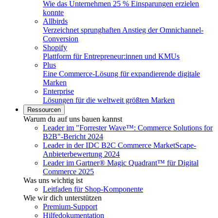
Wie das Unternehmen 25 % Einsparungen erzielen
konnte
Allbirds
Verzeichnet sprunghaften Anstieg der Omnichannel-
Conversion
Shopify
Plattform für Entrepreneur:innen und KMUs
Plus
Eine Commerce-Lösung für expandierende digitale
Marken
Enterprise
Lösungen für die weltweit größten Marken
Ressourcen
Warum du auf uns bauen kannst
Leader im "Forrester Wave™: Commerce Solutions for
B2B"-Bericht 2024
Leader in der IDC B2C Commerce MarketScape-
Anbieterbewertung 2024
Leader im Gartner® Magic Quadrant™ für Digital
Commerce 2025
Was uns wichtig ist
Leitfaden für Shop-Komponente
Wie wir dich unterstützen
Premium-Support
Hilfedokumentation