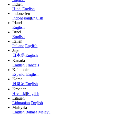
Indien
Hindi
|
English
Indonesien
Indonesian
|
English
Irland
English
Israel
English
Italien
Italiano
|
English
Japan
日本語
|
English
Kanada
English
|
Français
Kolumbien
Español
|
English
Korea
한국어
|
English
Kroatien
Hrvatski
|
English
Litauen
Lithuanian
|
English
Malaysia
English
|
Bahasa Melayu