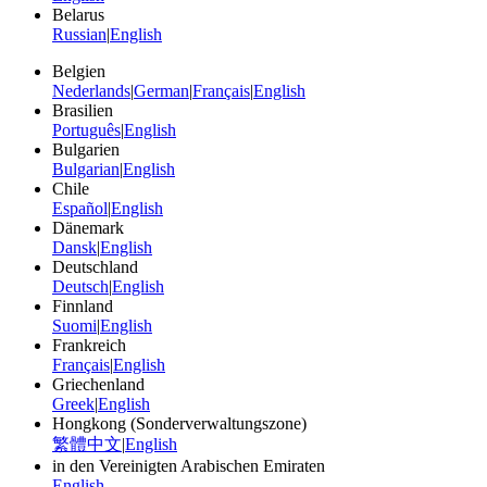
Belarus
Russian
|
English
Belgien
Nederlands
|
German
|
Français
|
English
Brasilien
Português
|
English
Bulgarien
Bulgarian
|
English
Chile
Español
|
English
Dänemark
Dansk
|
English
Deutschland
Deutsch
|
English
Finnland
Suomi
|
English
Frankreich
Français
|
English
Griechenland
Greek
|
English
Hongkong (Sonderverwaltungszone)
繁體中文
|
English
in den Vereinigten Arabischen Emiraten
English