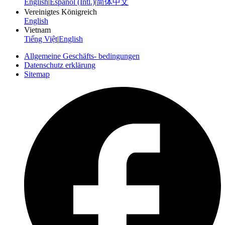
English
|
Español (Intl.)
|
简体中文
Vereinigtes Königreich
English
Vietnam
Tiếng Việt
|
English
Allgemeine Geschäfts- bedingungen
Datenschutz erklärung
Sitemap