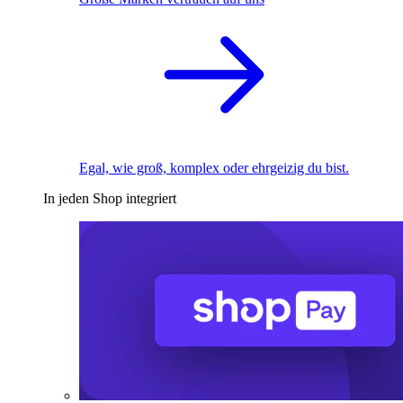
Egal, wie groß, komplex oder ehrgeizig du bist.
In jeden Shop integriert