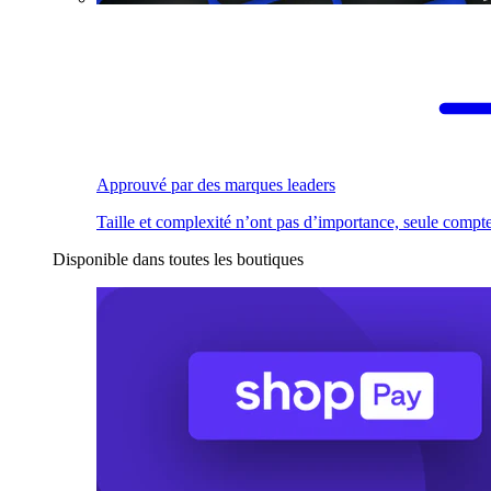
Approuvé par des marques leaders
Taille et complexité n’ont pas d’importance, seule compte
Disponible dans toutes les boutiques