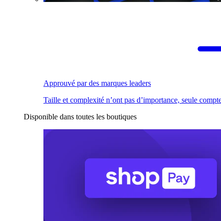
Approuvé par des marques leaders
Taille et complexité n’ont pas d’importance, seule compte
Disponible dans toutes les boutiques