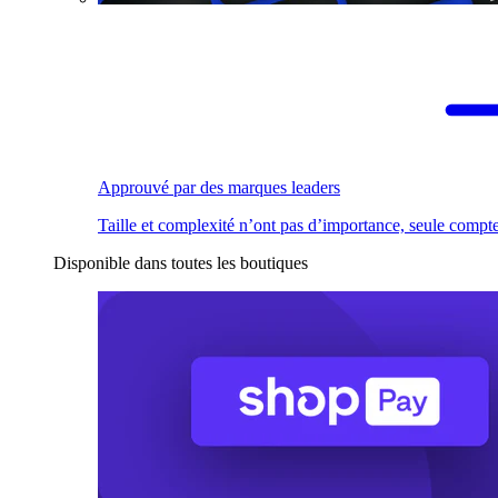
Approuvé par des marques leaders
Taille et complexité n’ont pas d’importance, seule compte
Disponible dans toutes les boutiques