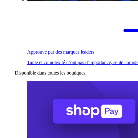
Approuvé par des marques leaders
Taille et complexité n’ont pas d’importance, seule compte
Disponible dans toutes les boutiques