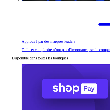
Approuvé par des marques leaders
Taille et complexité n’ont pas d’importance, seule compte
Disponible dans toutes les boutiques