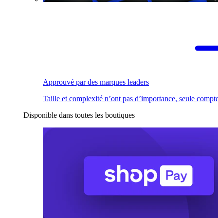
Approuvé par des marques leaders
Taille et complexité n’ont pas d’importance, seule compte
Disponible dans toutes les boutiques