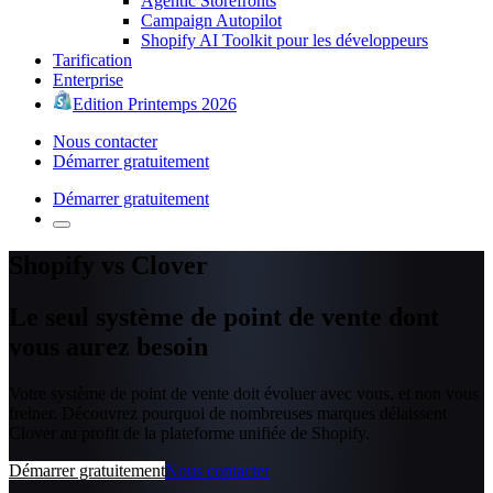
Agentic Storefronts
Campaign Autopilot
Shopify AI Toolkit pour les développeurs
Tarification
Enterprise
Edition Printemps 2026
Nous contacter
Démarrer gratuitement
Démarrer gratuitement
Shopify vs Clover
Le seul système de point de vente dont
vous aurez besoin
Votre système de point de vente doit évoluer avec vous, et non vous
freiner. Découvrez pourquoi de nombreuses marques délaissent
Clover au profit de la plateforme unifiée de Shopify.
Démarrer gratuitement
Nous contacter