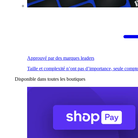
Approuvé par des marques leaders
Taille et complexité n’ont pas d’importance, seule compte
Disponible dans toutes les boutiques