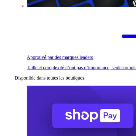
Approuvé par des marques leaders
Taille et complexité n’ont pas d’importance, seule compte
Disponible dans toutes les boutiques