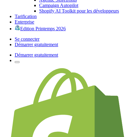
Campaign Autopilot
Shopify AI Toolkit pour les développeurs
Tarification
Enterprise
Edition Printemps 2026
Se connecter
Démarrer gratuitement
Démarrer gratuitement