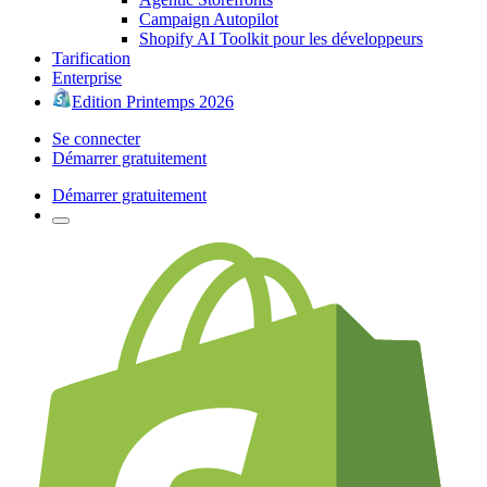
Campaign Autopilot
Shopify AI Toolkit pour les développeurs
Tarification
Enterprise
Edition Printemps 2026
Se connecter
Démarrer gratuitement
Démarrer gratuitement