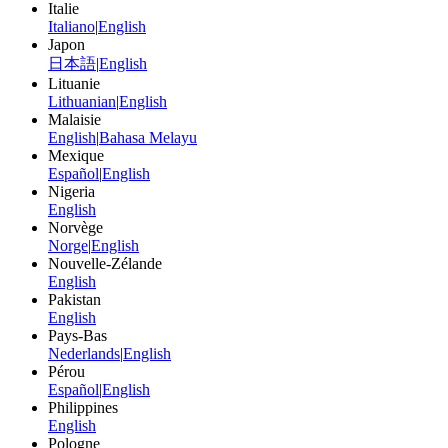
Italie
Italiano
|
English
Japon
日本語
|
English
Lituanie
Lithuanian
|
English
Malaisie
English
|
Bahasa Melayu
Mexique
Español
|
English
Nigeria
English
Norvège
Norge
|
English
Nouvelle-Zélande
English
Pakistan
English
Pays-Bas
Nederlands
|
English
Pérou
Español
|
English
Philippines
English
Pologne