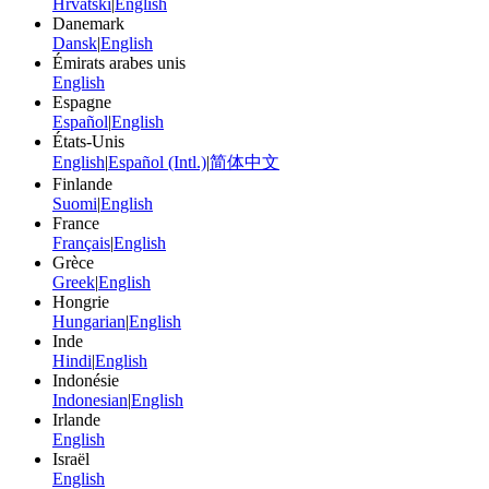
Hrvatski
|
English
Danemark
Dansk
|
English
Émirats arabes unis
English
Espagne
Español
|
English
États-Unis
English
|
Español (Intl.)
|
简体中文
Finlande
Suomi
|
English
France
Français
|
English
Grèce
Greek
|
English
Hongrie
Hungarian
|
English
Inde
Hindi
|
English
Indonésie
Indonesian
|
English
Irlande
English
Israël
English