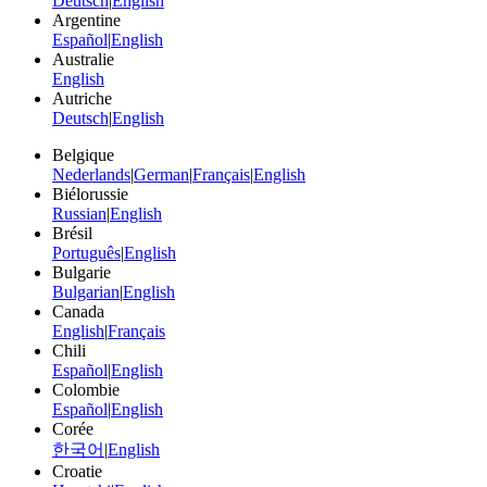
Deutsch
|
English
Argentine
Español
|
English
Australie
English
Autriche
Deutsch
|
English
Belgique
Nederlands
|
German
|
Français
|
English
Biélorussie
Russian
|
English
Brésil
Português
|
English
Bulgarie
Bulgarian
|
English
Canada
English
|
Français
Chili
Español
|
English
Colombie
Español
|
English
Corée
한국어
|
English
Croatie