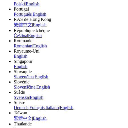
Polski
|
English
Portugal
Português
|
English
RAS de Hong Kong
繁體中文
|
English
République tchèque
Čeština
|
English
Roumanie
Romanian
|
English
Royaume-Uni
English
Singapour
English
Slovaquie
Slovenčina
|
English
Slovénie
Slovenščina
|
English
Suède
Svenska
|
English
Suisse
Deutsch
|
Français
|
Italiano
|
English
Taïwan
繁體中文
|
English
Thaïlande