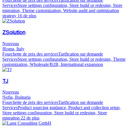
Fourchette de prix des services
Tarification sur demande
Services
Store settings configuration, Store build or redesign, Store
migration, Theme customization, Website audit and optimization
strategy
16 de plus
ZSolution
Nouveau
|
Roma, Italy
Fourchette de prix des services
Tarification sur demande
Services
Store settings configuration, Store build or redesign, Theme
customization, Wholesale/B2B, International expansion
TJ
Nouveau
|
Sofia, Bulgaria
Fourchette de prix des services
Tarification sur demande
Services
Product sourcing guidance, Product and collection setup,
Store settings configuration, Store build or redesign, Store
migration
22 de plus