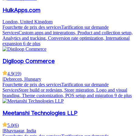
HulkApps.com
London, United Kingdom
Fourchette de prix des services
Tarification sur demande
Services
Custom apps and integrations, Product and collection setup,
Analytics and tracking, Conversion rate optimization, International
expansion
6 de plus
Digiloop Commerce
4.9
(
19
)
|
Debrecen, Hungary
Fourchette de prix des services
Tarification sur demande
Services
Store build or redesign, Store migration, Logo and visual
branding, Theme customization, POS setup and migration
9 de plus
Meetanshi Technologies LLP
5.0
(
6
)
|
Bhavnagar, India