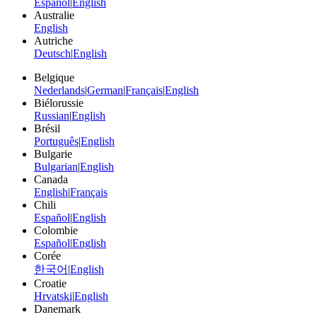
Español
|
English
Australie
English
Autriche
Deutsch
|
English
Belgique
Nederlands
|
German
|
Français
|
English
Biélorussie
Russian
|
English
Brésil
Português
|
English
Bulgarie
Bulgarian
|
English
Canada
English
|
Français
Chili
Español
|
English
Colombie
Español
|
English
Corée
한국어
|
English
Croatie
Hrvatski
|
English
Danemark