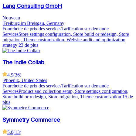
Lang Consulting GmbH
Nouveau
|
Freiburg im Breisgau, Germany
Fourchette de prix des services
Tarification sur demande
Services
Store settings configuration, Store build or redesign, Store
migration, Theme customization, Website audit and optimization
strategy
23 de plus
The Indie Collab
4.9
(
36
)
|
Phoenix, United States
Fourchette de prix des services
Tarification sur demande
Services
Product and collection setup, Store settings configuration,
Store build or redesign, Store migration, Theme customization
15 de
plus
Symmetry Commerce
5.0
(
13
)