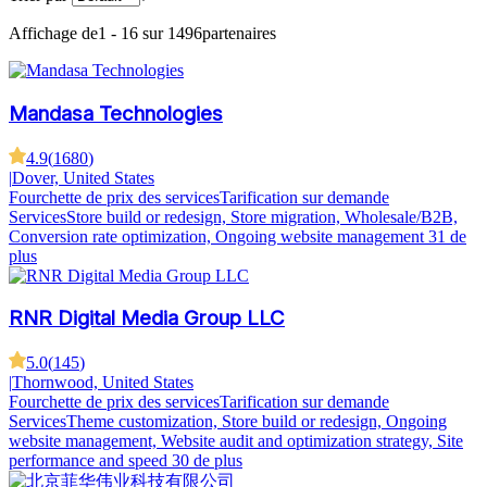
Affichage de
1 - 16 sur 1496
partenaires
Mandasa Technologies
4.9
(
1680
)
|
Dover, United States
Fourchette de prix des services
Tarification sur demande
Services
Store build or redesign, Store migration, Wholesale/B2B,
Conversion rate optimization, Ongoing website management
31 de
plus
RNR Digital Media Group LLC
5.0
(
145
)
|
Thornwood, United States
Fourchette de prix des services
Tarification sur demande
Services
Theme customization, Store build or redesign, Ongoing
website management, Website audit and optimization strategy, Site
performance and speed
30 de plus