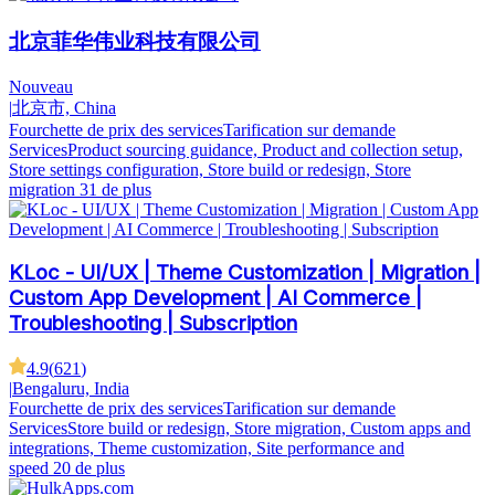
北京菲华伟业科技有限公司
Nouveau
|
北京市, China
Fourchette de prix des services
Tarification sur demande
Services
Product sourcing guidance, Product and collection setup,
Store settings configuration, Store build or redesign, Store
migration
31 de plus
KLoc - UI/UX | Theme Customization | Migration |
Custom App Development | AI Commerce |
Troubleshooting | Subscription
4.9
(
621
)
|
Bengaluru, India
Fourchette de prix des services
Tarification sur demande
Services
Store build or redesign, Store migration, Custom apps and
integrations, Theme customization, Site performance and
speed
20 de plus