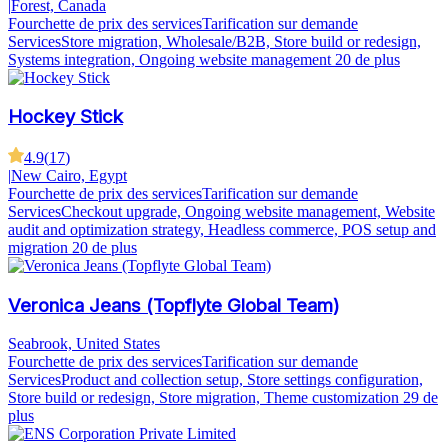
|
Forest, Canada
Fourchette de prix des services
Tarification sur demande
Services
Store migration, Wholesale/B2B, Store build or redesign,
Systems integration, Ongoing website management
20 de plus
Hockey Stick
4.9
(
17
)
|
New Cairo, Egypt
Fourchette de prix des services
Tarification sur demande
Services
Checkout upgrade, Ongoing website management, Website
audit and optimization strategy, Headless commerce, POS setup and
migration
20 de plus
Veronica Jeans (Topflyte Global Team)
Seabrook, United States
Fourchette de prix des services
Tarification sur demande
Services
Product and collection setup, Store settings configuration,
Store build or redesign, Store migration, Theme customization
29 de
plus