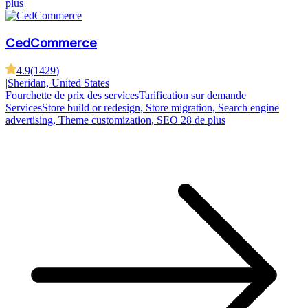
plus
CedCommerce
4.9
(
1429
)
|
Sheridan, United States
Fourchette de prix des services
Tarification sur demande
Services
Store build or redesign, Store migration, Search engine
advertising, Theme customization, SEO
28 de plus