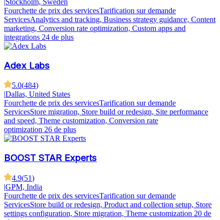
|
Stockholm, Sweden
Fourchette de prix des services
Tarification sur demande
Services
Analytics and tracking, Business strategy guidance, Content
marketing, Conversion rate optimization, Custom apps and
integrations
24 de plus
Adex Labs
5.0
(
484
)
|
Dallas, United States
Fourchette de prix des services
Tarification sur demande
Services
Store migration, Store build or redesign, Site performance
and speed, Theme customization, Conversion rate
optimization
26 de plus
BOOST STAR Experts
4.9
(
51
)
|
GPM, India
Fourchette de prix des services
Tarification sur demande
Services
Store build or redesign, Product and collection setup, Store
settings configuration, Store migration, Theme customization
20 de