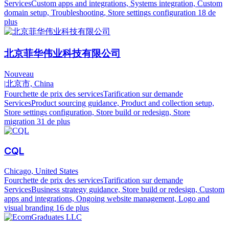
Services
Custom apps and integrations, Systems integration, Custom
domain setup, Troubleshooting, Store settings configuration
18 de
plus
北京菲华伟业科技有限公司
Nouveau
|
北京市, China
Fourchette de prix des services
Tarification sur demande
Services
Product sourcing guidance, Product and collection setup,
Store settings configuration, Store build or redesign, Store
migration
31 de plus
CQL
Chicago, United States
Fourchette de prix des services
Tarification sur demande
Services
Business strategy guidance, Store build or redesign, Custom
apps and integrations, Ongoing website management, Logo and
visual branding
16 de plus