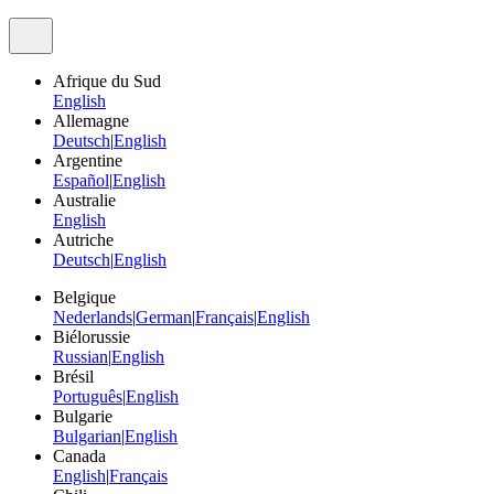
Afrique du Sud
English
Allemagne
Deutsch
|
English
Argentine
Español
|
English
Australie
English
Autriche
Deutsch
|
English
Belgique
Nederlands
|
German
|
Français
|
English
Biélorussie
Russian
|
English
Brésil
Português
|
English
Bulgarie
Bulgarian
|
English
Canada
English
|
Français