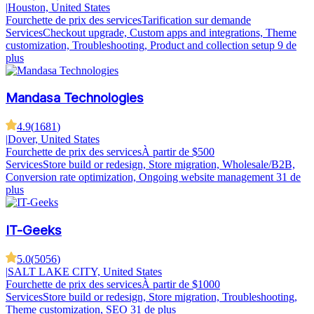
|
Houston, United States
Fourchette de prix des services
Tarification sur demande
Services
Checkout upgrade, Custom apps and integrations, Theme
customization, Troubleshooting, Product and collection setup
9 de
plus
Mandasa Technologies
4.9
(
1681
)
|
Dover, United States
Fourchette de prix des services
À partir de $500
Services
Store build or redesign, Store migration, Wholesale/B2B,
Conversion rate optimization, Ongoing website management
31 de
plus
IT-Geeks
5.0
(
5056
)
|
SALT LAKE CITY, United States
Fourchette de prix des services
À partir de $1000
Services
Store build or redesign, Store migration, Troubleshooting,
Theme customization, SEO
31 de plus