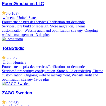
EcomGraduates LLC
5.0
(
108
)
|
wilmette, United States
Fourchette de prix des services
Tarification sur demande
Services
Store build or redesign, Store migration, Theme
customization, Website audit and optimization strategy, Ongoing
website management
13 de plus
TotalStudio
5.0
(
34
)
|
Üröm, Hungary
Fourchette de prix des services
Tarification sur demande
Services
Store settings configuration, Store build or redesign, Theme
customization, Ongoing website management, Website audit and
optimization strategy
19 de plus
ZAGO Sweden
4.9
(
463
)