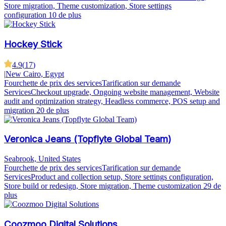
Store migration, Theme customization, Store settings
configuration
10 de plus
Hockey Stick
4.9
(
17
)
|
New Cairo, Egypt
Fourchette de prix des services
Tarification sur demande
Services
Checkout upgrade, Ongoing website management, Website
audit and optimization strategy, Headless commerce, POS setup and
migration
20 de plus
Veronica Jeans (Topflyte Global Team)
Seabrook, United States
Fourchette de prix des services
Tarification sur demande
Services
Product and collection setup, Store settings configuration,
Store build or redesign, Store migration, Theme customization
29 de
plus
Coozmoo Digital Solutions