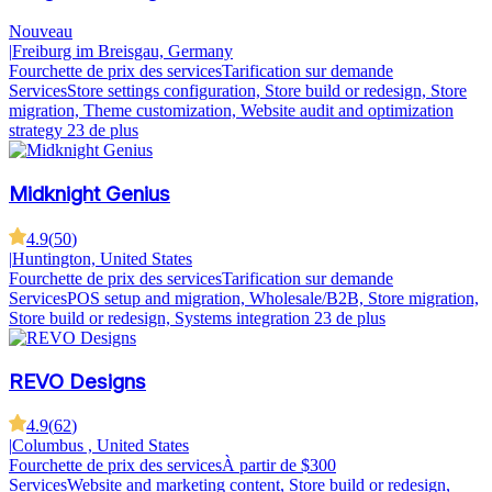
Nouveau
|
Freiburg im Breisgau, Germany
Fourchette de prix des services
Tarification sur demande
Services
Store settings configuration, Store build or redesign, Store
migration, Theme customization, Website audit and optimization
strategy
23 de plus
Midknight Genius
4.9
(
50
)
|
Huntington, United States
Fourchette de prix des services
Tarification sur demande
Services
POS setup and migration, Wholesale/B2B, Store migration,
Store build or redesign, Systems integration
23 de plus
REVO Designs
4.9
(
62
)
|
Columbus , United States
Fourchette de prix des services
À partir de $300
Services
Website and marketing content, Store build or redesign,