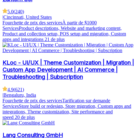
5.0
(
240
)
|
Cincinnati, United States
Fourchette de prix des services
À partir de $1000
Services
Product descriptions, Website and marketing content,
Product and collection setup, POS setup and migration, Custom
apps and integrations
21 de plus
KLoc - UI/UX | Theme Customization | Migration |
Custom App Development | AI Commerce |
Troubleshooting | Subscription
4.9
(
621
)
|
Bengaluru, India
Fourchette de prix des services
Tarification sur demande
Services
Store build or redesign, Store migration, Custom apps and
integrations, Theme customization, Site performance and
speed
20 de plus
Lang Consulting GmbH