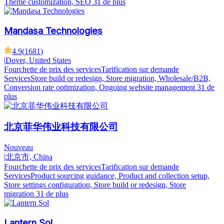
Theme customization, SEO
31 de plus
Mandasa Technologies
4.9
(
1681
)
|
Dover, United States
Fourchette de prix des services
Tarification sur demande
Services
Store build or redesign, Store migration, Wholesale/B2B,
Conversion rate optimization, Ongoing website management
31 de
plus
北京菲华伟业科技有限公司
Nouveau
|
北京市, China
Fourchette de prix des services
Tarification sur demande
Services
Product sourcing guidance, Product and collection setup,
Store settings configuration, Store build or redesign, Store
migration
31 de plus
Lantern Sol