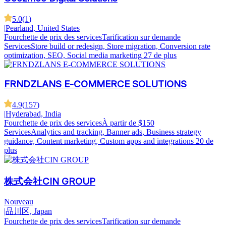
5.0
(
1
)
|
Pearland, United States
Fourchette de prix des services
Tarification sur demande
Services
Store build or redesign, Store migration, Conversion rate
optimization, SEO, Social media marketing
27 de plus
FRNDZLANS E-COMMERCE SOLUTIONS
4.9
(
157
)
|
Hyderabad, India
Fourchette de prix des services
À partir de $150
Services
Analytics and tracking, Banner ads, Business strategy
guidance, Content marketing, Custom apps and integrations
20 de
plus
株式会社CIN GROUP
Nouveau
|
品川区, Japan
Fourchette de prix des services
Tarification sur demande