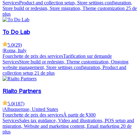
Services
Product and collection setup, Store settings configuration,
Store build or redesign, Store migration, Theme customization
25 de
plus
To Do Lab
5.0
(
29
)
|
Roma, Italy
Fourchette de prix des services
Tarification sur demande
Services
Store build or redesign, Theme customization, Ongoing
website management, Store settings configuration, Product and
collection setup
21 de plus
Rialto Partners
5.0
(
187
)
|
Albuquerque, United States
Fourchette de prix des services
À partir de $300
Services
Sales tax guidance, Video and illustrations, POS setup and
migration, Website and marketing content, Email marketing
20 de
plus