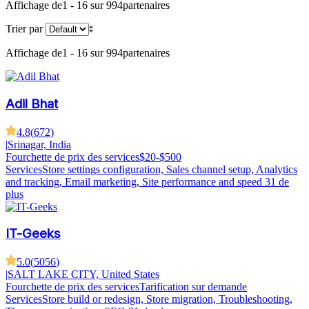
Affichage de
1 - 16 sur 994
partenaires
Trier par
Affichage de
1 - 16 sur 994
partenaires
Adil Bhat
4.8
(
672
)
|
Srinagar, India
Fourchette de prix des services
$20-$500
Services
Store settings configuration, Sales channel setup, Analytics
and tracking, Email marketing, Site performance and speed
31 de
plus
IT-Geeks
5.0
(
5056
)
|
SALT LAKE CITY, United States
Fourchette de prix des services
Tarification sur demande
Services
Store build or redesign, Store migration, Troubleshooting,