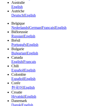
Australie
English
Autriche
Deutsch
|
English
Belgique
Nederlands
|
German
|
Français
|
English
Biélorussie
Russian
|
English
Brésil
Português
|
English
Bulgarie
Bulgarian
|
English
Canada
English
|
Français
Chili
Español
|
English
Colombie
Español
|
English
Corée
한국어
|
English
Croatie
Hrvatski
|
English
Danemark
Dansk
|
English