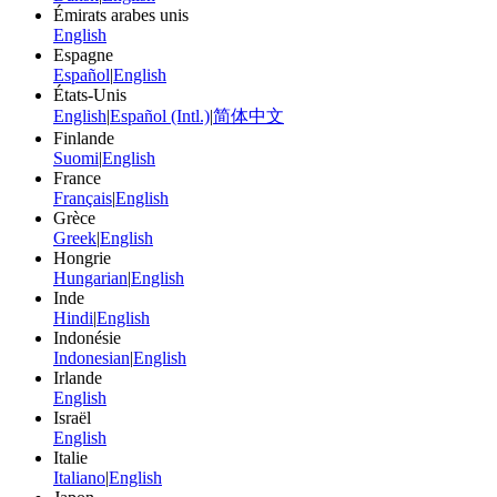
Émirats arabes unis
English
Espagne
Español
|
English
États-Unis
English
|
Español (Intl.)
|
简体中文
Finlande
Suomi
|
English
France
Français
|
English
Grèce
Greek
|
English
Hongrie
Hungarian
|
English
Inde
Hindi
|
English
Indonésie
Indonesian
|
English
Irlande
English
Israël
English
Italie
Italiano
|
English