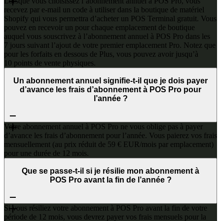
Lorsque vous choisissez l’abonnement annuel à POS Pro, vous
recevez par e-mail un code à utiliser dans la boutique de matériel
Shopify qui vous permettra d’acheter un POS Terminal gratuit. Vous
pouvez en recevoir un pour chaque emplacement de boutique
auquel vous souscrivez à l’abonnement annuel à POS Pro dans les
7 jours suivant l’ajout de votre premier emplacement Pro. Notez que
pour les forfaits en dessous de Plus, vous pouvez avoir jusqu’à
10 points de vente physiques.
Un abonnement annuel signifie-t-il que je dois payer
d’avance les frais d’abonnement à POS Pro pour
l’année ?
Votre abonnement annuel à POS Pro ne vous oblige pas à payer
d’avance les frais d’abonnement pour l’année. Vous paierez vos frais
mensuellement (au prix réduit de 59 € EUR/mois par emplacement)
pour une durée de 12 mois.
Que se passe-t-il si je résilie mon abonnement à
POS Pro avant la fin de l’année ?
Si vous résiliez votre abonnement à POS Pro avant la fin de votre
période de 12 mois, vous devrez payer vos frais mensuels pour la