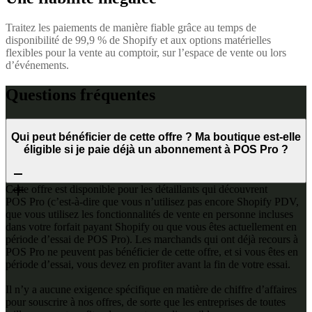
Traitez les paiements de manière fiable grâce au temps de
disponibilité de 99,9 % de Shopify et aux options matérielles
flexibles pour la vente au comptoir, sur l’espace de vente ou lors
d’événements.
Questions fréquentes
Qui peut bénéficier de cette offre ? Ma boutique est-elle
éligible si je paie déjà un abonnement à POS Pro ?
Cette offre est disponible pour les détaillants qui découvrent
POS Pro (c’est-à-dire que vous n’utilisez pas encore Shopify PDV,
que vous utilisez les fonctionnalités de vente en personne incluses
dans votre forfait payant Shopify ou que vous êtes actuellement en
période d’essai de POS Pro). Les marchands qui ont déjà recours à
POS Pro ne peuvent pas bénéficier de cette offre, et si vous êtes en
période d’essai, vous devez en profiter avant la fin de votre essai.
Il n’y a aucune exigence spécifique en matière de chiffre d’affaires
pour souscrire à nos offres, de sorte que les entreprises de toutes