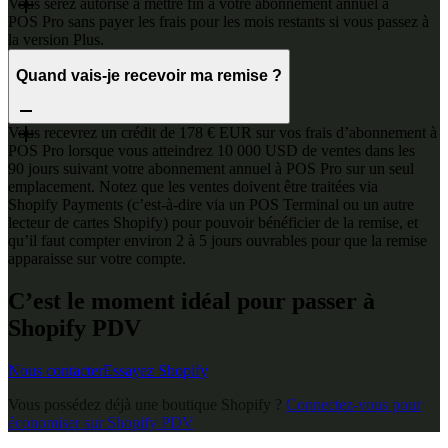
Vous serez autorisé à mettre fin à votre abonnement annuel à
POS Pro sans payer les frais pour les mois restants si vous passez à
la version Plus.
Quand vais-je recevoir ma remise ?
Vous recevrez un crédit de 178 € EUR sur vos frais d’abonnement à
POS Pro lorsque vous atteindrez 10 000 USD de ventes dans les
90 jours suivant votre abonnement annuel à POS Pro sur un seul
emplacement. Notez que les ventes doivent être traitées via
Shopify Payments (c’est-à-dire via un POS Terminal ou un autre
lecteur de cartes Shopify) pour pouvoir bénéficier de la remise, et
qu’il faut compter environ 2 à 5 jours ouvrables pour que la remise
apparaisse sur votre compte.
C’est le moment idéal pour passer à
Shopify PDV
Nous contacter
Essayez Shopify
Vous possédez déjà une boutique Shopify ?
Connectez-vous pour
économiser sur Shopify PDV