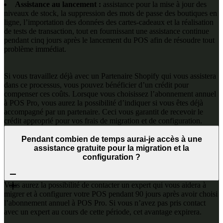
Assistance au lancement :
assistance pour la mise à jour des
niveaux de stock, la suppression des mots de passe des boutiques en
ligne, l’importation des données des cartes-cadeaux et la réalisation
de tests de transaction, tout en fournissant une assistance continue
pendant cinq jours après le lancement du POS afin de résoudre tout
problème immédiat.
Si vous travaillez déjà avec un Partenaire Shopify qui vous assistera
dans ce processus, vous pouvez bénéficier d’un crédit pour
compenser ces coûts. Lorsque vous choisissez l’abonnement annuel
à POS Pro, vous aurez la possibilité d’indiquer si vous êtes déjà
accompagné par un partenaire. Ceci vous garantit de recevoir le
crédit approprié pour vos frais de migration et de configuration.
Pendant combien de temps aurai-je accès à une
assistance gratuite pour la migration et la
configuration ?
Vous aurez la possibilité de contacter un expert qui vous aidera à
migrer et à configurer votre POS pendant 90 jours après avoir choisi
l’abonnement annuel à POS Pro. Si vous n’avez pas pris contact
avec un expert au cours de cette période, cet avantage expirera.