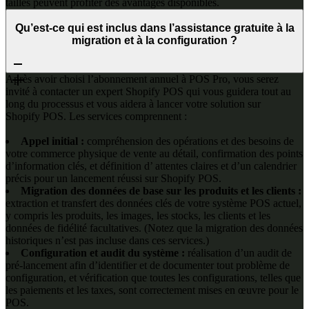
tailles peuvent profiter des avantages disponibles.
Qu’est-ce qui est inclus dans l’assistance gratuite à la
migration et à la configuration ?
Après avoir choisi l’abonnement annuel à POS Pro, vous serez
invité à contacter un expert Shopify POS qui vous guidera tout au
long du processus et vous aidera à lancer votre solution sur
Shopify POS. Les services comprennent :
Appel initial :
compréhension des opérations et des besoins de
votre commerce physique de vente au détail, confirmation des points
d’information clés, et définition d’ attentes claires et d’un calendrier
précis pour un lancement réussi sur Shopify POS.
Migration des données de base sur les produits et les clients :
extraction et transfert des données clés de votre système POS actuel,
y compris les produits, les images, les stocks, les clients et les
données de fidélité facultatives. (Notez que la migration des données
historiques n’est pas incluse dans ces services.)
Configuration et audit du système :
réalisation d’un audit de
pré-lancement afin d’identifier et de documenter tout problème de
configuration, et vérification que toutes les configurations, telles que
les paiements et les taxes, sont correctement mises en œuvre pour le
POS.