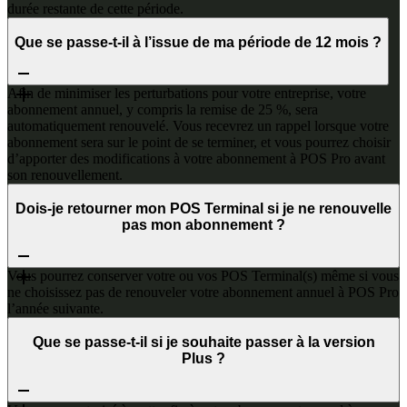
durée restante de cette période.
Que se passe-t-il à l’issue de ma période de 12 mois ?
Afin de minimiser les perturbations pour votre entreprise, votre
abonnement annuel, y compris la remise de 25 %, sera
automatiquement renouvelé. Vous recevrez un rappel lorsque votre
abonnement sera sur le point de se terminer, et vous pourrez choisir
d’apporter des modifications à votre abonnement à POS Pro avant
son renouvellement.
Dois-je retourner mon POS Terminal si je ne renouvelle
pas mon abonnement ?
Vous pourrez conserver votre ou vos POS Terminal(s) même si vous
ne choisissez pas de renouveler votre abonnement annuel à POS Pro
l’année suivante.
Que se passe-t-il si je souhaite passer à la version
Plus ?