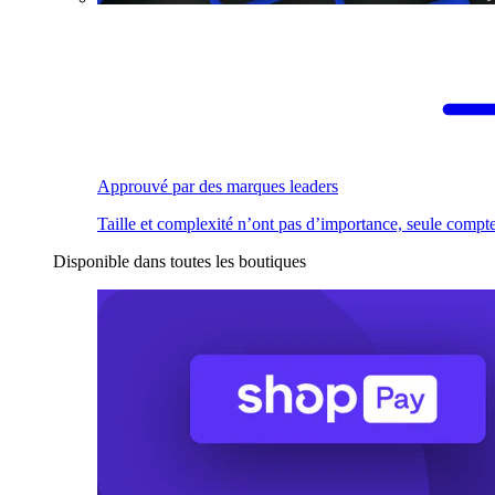
Approuvé par des marques leaders
Taille et complexité n’ont pas d’importance, seule compte
Disponible dans toutes les boutiques