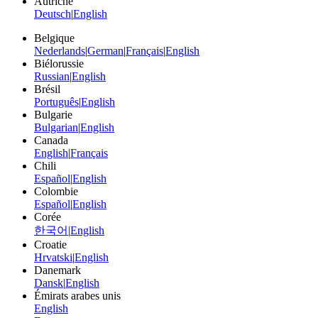
Autriche
Deutsch
|
English
Belgique
Nederlands
|
German
|
Français
|
English
Biélorussie
Russian
|
English
Brésil
Português
|
English
Bulgarie
Bulgarian
|
English
Canada
English
|
Français
Chili
Español
|
English
Colombie
Español
|
English
Corée
한국어
|
English
Croatie
Hrvatski
|
English
Danemark
Dansk
|
English
Émirats arabes unis
English