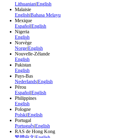
Lithuanian
|
English
Malaisie
English
|
Bahasa Melayu
Mexique
Español
|
English
Nigeria
English
Norvège
Norge
|
English
Nouvelle-Zélande
English
Pakistan
English
Pays-Bas
Nederlands
|
English
Pérou
Español
|
English
Philippines
English
Pologne
Polski
|
English
Portugal
Português
|
English
RAS de Hong Kong
繁體中文
|
English