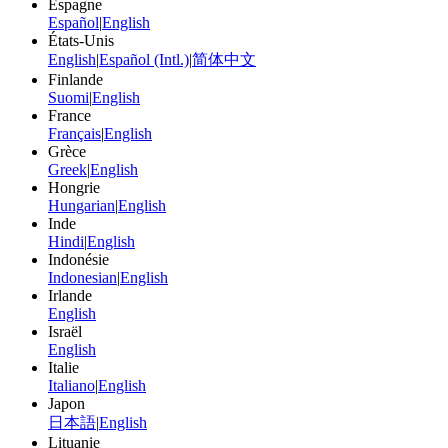
Espagne
Español
|
English
États-Unis
English
|
Español (Intl.)
|
简体中文
Finlande
Suomi
|
English
France
Français
|
English
Grèce
Greek
|
English
Hongrie
Hungarian
|
English
Inde
Hindi
|
English
Indonésie
Indonesian
|
English
Irlande
English
Israël
English
Italie
Italiano
|
English
Japon
日本語
|
English
Lituanie