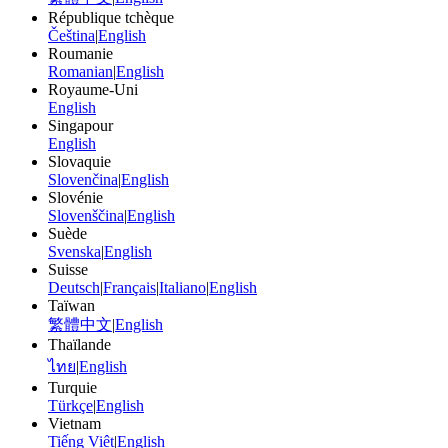
République tchèque
Čeština
|
English
Roumanie
Romanian
|
English
Royaume-Uni
English
Singapour
English
Slovaquie
Slovenčina
|
English
Slovénie
Slovenščina
|
English
Suède
Svenska
|
English
Suisse
Deutsch
|
Français
|
Italiano
|
English
Taïwan
繁體中文
|
English
Thaïlande
ไทย
|
English
Turquie
Türkçe
|
English
Vietnam
Tiếng Việt
|
English