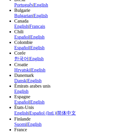
Português
|
English
Bulgarie
Bulgarian
|
English
Canada
English
|
Français
Chili
Español
|
English
Colombie
Español
|
English
Corée
한국어
|
English
Croatie
Hrvatski
|
English
Danemark
Dansk
|
English
Émirats arabes unis
English
Espagne
Español
|
English
États-Unis
English
|
Español (Intl.)
|
简体中文
Finlande
Suomi
|
English
France