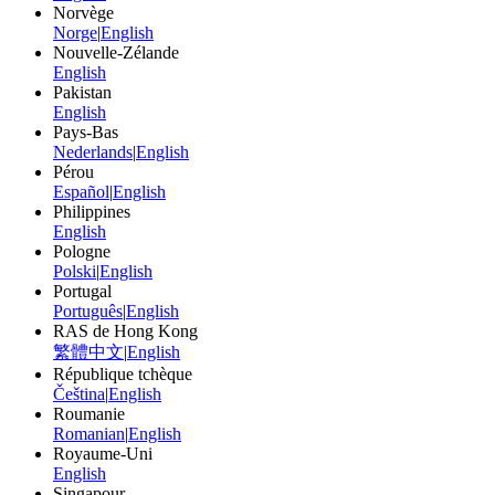
Norvège
Norge
|
English
Nouvelle-Zélande
English
Pakistan
English
Pays-Bas
Nederlands
|
English
Pérou
Español
|
English
Philippines
English
Pologne
Polski
|
English
Portugal
Português
|
English
RAS de Hong Kong
繁體中文
|
English
République tchèque
Čeština
|
English
Roumanie
Romanian
|
English
Royaume-Uni
English
Singapour