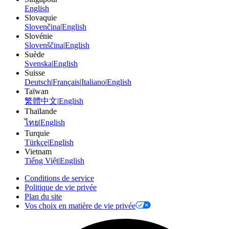
English
Slovaquie
Slovenčina
|
English
Slovénie
Slovenščina
|
English
Suède
Svenska
|
English
Suisse
Deutsch
|
Français
|
Italiano
|
English
Taïwan
繁體中文
|
English
Thaïlande
ไทย
|
English
Turquie
Türkçe
|
English
Vietnam
Tiếng Việt
|
English
Conditions de service
Politique de vie privée
Plan du site
Vos choix en matière de vie privée