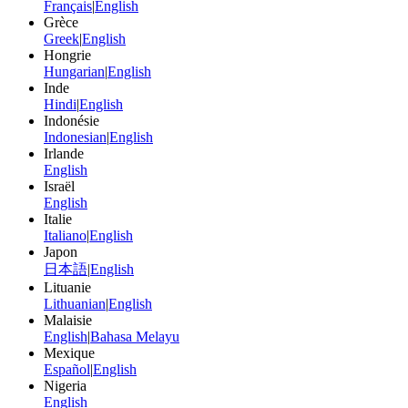
Français
|
English
Grèce
Greek
|
English
Hongrie
Hungarian
|
English
Inde
Hindi
|
English
Indonésie
Indonesian
|
English
Irlande
English
Israël
English
Italie
Italiano
|
English
Japon
日本語
|
English
Lituanie
Lithuanian
|
English
Malaisie
English
|
Bahasa Melayu
Mexique
Español
|
English
Nigeria
English