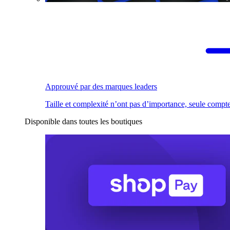
Approuvé par des marques leaders
Taille et complexité n’ont pas d’importance, seule compte
Disponible dans toutes les boutiques