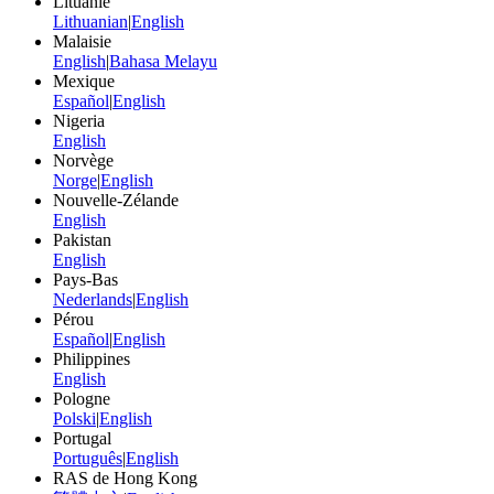
Lituanie
Lithuanian
|
English
Malaisie
English
|
Bahasa Melayu
Mexique
Español
|
English
Nigeria
English
Norvège
Norge
|
English
Nouvelle-Zélande
English
Pakistan
English
Pays-Bas
Nederlands
|
English
Pérou
Español
|
English
Philippines
English
Pologne
Polski
|
English
Portugal
Português
|
English
RAS de Hong Kong