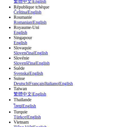
繁體中文
|
English
République tchèque
Čeština
|
English
Roumanie
Romanian
|
English
Royaume-Uni
English
Singapour
English
Slovaquie
Slovenčina
|
English
Slovénie
Slovenščina
|
English
Suède
Svenska
|
English
Suisse
Deutsch
|
Français
|
Italiano
|
English
Taïwan
繁體中文
|
English
Thaïlande
ไทย
|
English
Turquie
Türkçe
|
English
Vietnam