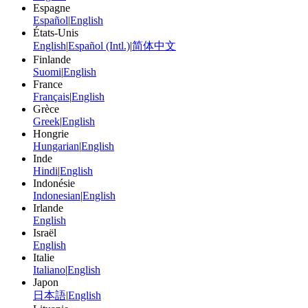
Espagne
Español
|
English
États-Unis
English
|
Español (Intl.)
|
简体中文
Finlande
Suomi
|
English
France
Français
|
English
Grèce
Greek
|
English
Hongrie
Hungarian
|
English
Inde
Hindi
|
English
Indonésie
Indonesian
|
English
Irlande
English
Israël
English
Italie
Italiano
|
English
Japon
日本語
|
English