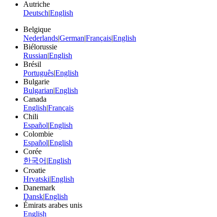
Autriche
Deutsch
|
English
Belgique
Nederlands
|
German
|
Français
|
English
Biélorussie
Russian
|
English
Brésil
Português
|
English
Bulgarie
Bulgarian
|
English
Canada
English
|
Français
Chili
Español
|
English
Colombie
Español
|
English
Corée
한국어
|
English
Croatie
Hrvatski
|
English
Danemark
Dansk
|
English
Émirats arabes unis
English