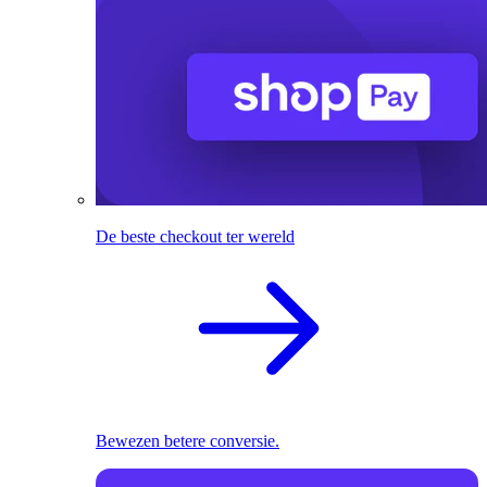
De beste checkout ter wereld
Bewezen betere conversie.