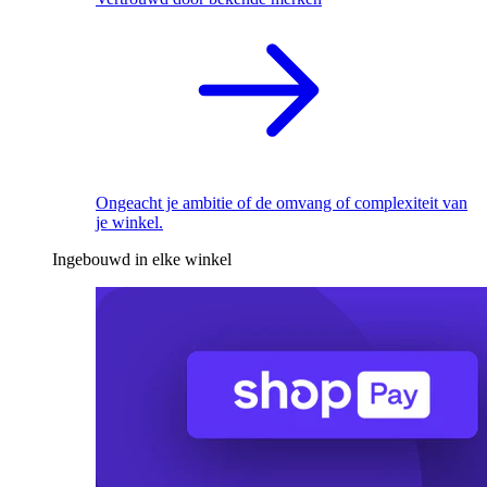
Ongeacht je ambitie of de omvang of complexiteit van
je winkel.
Ingebouwd in elke winkel