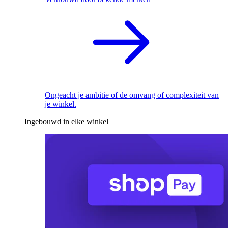
Ongeacht je ambitie of de omvang of complexiteit van
je winkel.
Ingebouwd in elke winkel