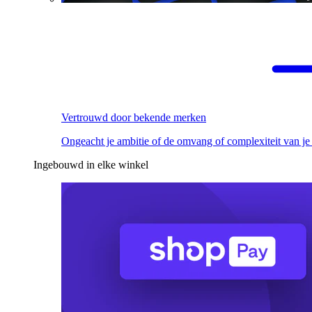
Vertrouwd door bekende merken
Ongeacht je ambitie of de omvang of complexiteit van je
Ingebouwd in elke winkel