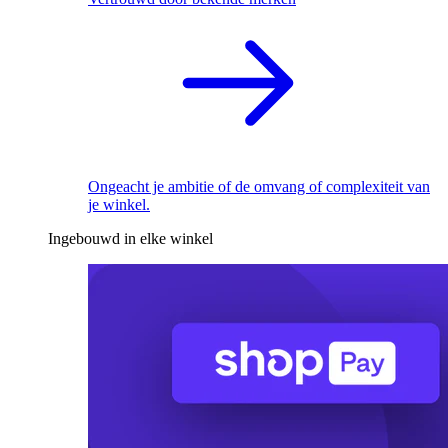
Ongeacht je ambitie of de omvang of complexiteit van
je winkel.
Ingebouwd in elke winkel