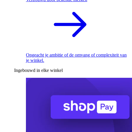
Ongeacht je ambitie of de omvang of complexiteit van
je winkel.
Ingebouwd in elke winkel