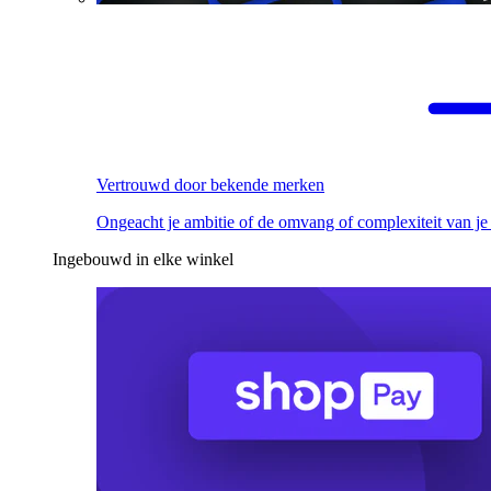
Vertrouwd door bekende merken
Ongeacht je ambitie of de omvang of complexiteit van je
Ingebouwd in elke winkel