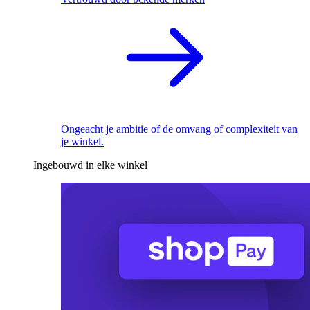
Ongeacht je ambitie of de omvang of complexiteit van
je winkel.
Ingebouwd in elke winkel