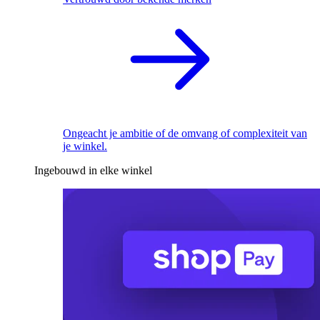
Ongeacht je ambitie of de omvang of complexiteit van
je winkel.
Ingebouwd in elke winkel