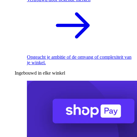
Ongeacht je ambitie of de omvang of complexiteit van
je winkel.
Ingebouwd in elke winkel