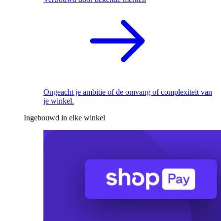
Ongeacht je ambitie of de omvang of complexiteit van
je winkel.
Ingebouwd in elke winkel