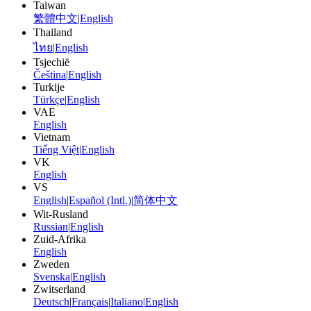
Taiwan
繁體中文
|
English
Thailand
ไทย
|
English
Tsjechië
Čeština
|
English
Turkije
Türkçe
|
English
VAE
English
Vietnam
Tiếng Việt
|
English
VK
English
VS
English
|
Español (Intl.)
|
简体中文
Wit-Rusland
Russian
|
English
Zuid-Afrika
English
Zweden
Svenska
|
English
Zwitserland
Deutsch
|
Français
|
Italiano
|
English