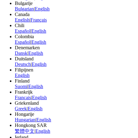
Bulgarije
Bulgarian
|
English
Canada
English
|
Français
Chili
Español
|
English
Colombia
Español
|
English
Denemarken
Dansk
|
English
Duitsland
Deutsch
|
English
Filipijnen
English
Finland
Suomi
|
English
Frankrijk
Français
|
English
Griekenland
Greek
|
English
Hongarije
Hungarian
|
English
Hongkong SAR
繁體中文
|
English
Ierland