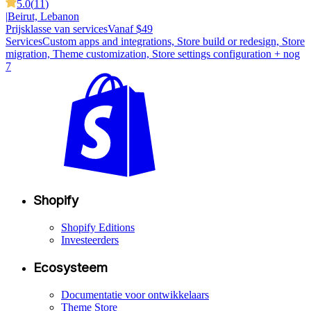
5.0
(
11
)
|
Beirut, Lebanon
Prijsklasse van services
Vanaf $49
Services
Custom apps and integrations, Store build or redesign, Store
migration, Theme customization, Store settings configuration
+ nog
7
Shopify
Shopify Editions
Investeerders
Ecosysteem
Documentatie voor ontwikkelaars
Theme Store