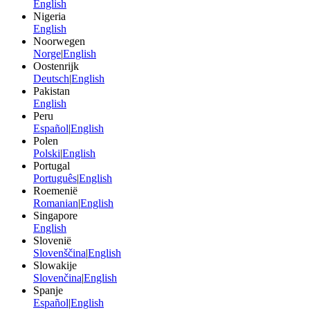
English
Nigeria
English
Noorwegen
Norge
|
English
Oostenrijk
Deutsch
|
English
Pakistan
English
Peru
Español
|
English
Polen
Polski
|
English
Portugal
Português
|
English
Roemenië
Romanian
|
English
Singapore
English
Slovenië
Slovenščina
|
English
Slowakije
Slovenčina
|
English
Spanje
Español
|
English