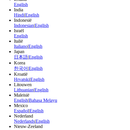
English
India
Hindi
|
English
Indonesië
Indonesian
|
English
Israël
English
Italië
Italiano
|
English
Japan
日本語
|
English
Korea
한국어
|
English
Kroatië
Hrvatski
|
English
Litouwen
Lithuanian
|
English
Maleisië
English
|
Bahasa Melayu
Mexico
Español
|
English
Nederland
Nederlands
|
English
Nieuw-Zeeland