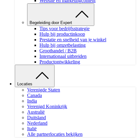
Website en marketingcontent
Begeleiding door Expert
Tips voor bedrijfsstrategie
Hulp bij productinkoop
Prestatie en snelheid van je winkel
Hulp bij omzetbelasting
Groothandel / B2B
Internationaal uitbreiden
Productontwikkeling
Locaties
Verenigde Staten
Canada
India
Verenigd Koninkrijk
Australië
Duitsland
Nederland
Italië
Alle partnerlocaties bekijken