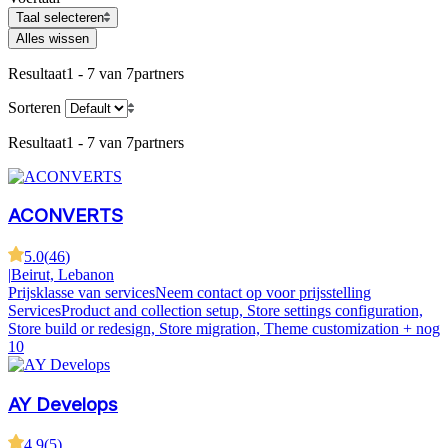
Taal selecteren
Alles wissen
Resultaat
1 - 7 van 7
partners
Sorteren
Resultaat
1 - 7 van 7
partners
ACONVERTS
5.0
(
46
)
|
Beirut, Lebanon
Prijsklasse van services
Neem contact op voor prijsstelling
Services
Product and collection setup, Store settings configuration,
Store build or redesign, Store migration, Theme customization
+ nog
10
AY Develops
4.9
(
5
)