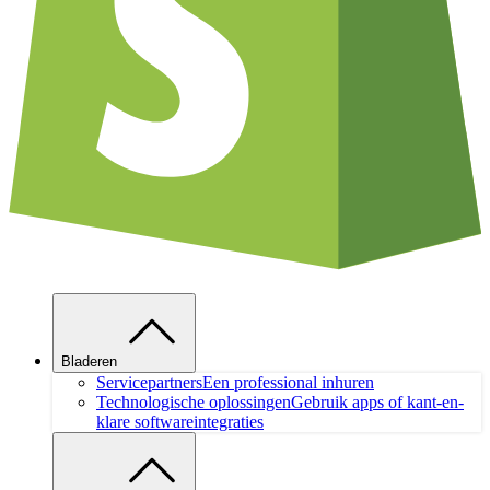
Bladeren
Servicepartners
Een professional inhuren
Technologische oplossingen
Gebruik apps of kant-en-
klare softwareintegraties