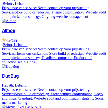
|
Beirut , Lebanon
Prijsklasse van services
Neem contact op voor prijsstelling
Services
Store build or redesign, Theme customization, Website audit
and optimization strategy, Ongoing website management
Almoe
4.9
(
18
)
|
Beirut, Lebanon
Prijsklasse van services
Neem contact op voor prijsstelling
Services
Theme customization, Store build or redesign, Website audit
and optimization strategy, Headless commerce, Product and
collection setup
+ nog 6
DuoBug
Hadath, Lebanon
Prijsklasse van services
Neem contact op voor prijsstelling
Services
Store build or redesign, Store settings configuration, Logo
and visual branding, Website audit and optimization strategy, Social
media marketing