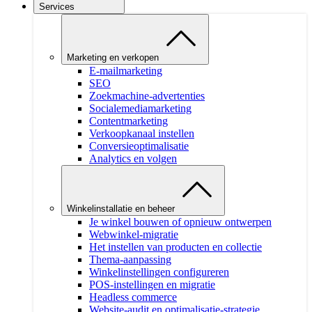
Services
Marketing en verkopen
E-mailmarketing
SEO
Zoekmachine-advertenties
Socialemediamarketing
Contentmarketing
Verkoopkanaal instellen
Conversieoptimalisatie
Analytics en volgen
Winkelinstallatie en beheer
Je winkel bouwen of opnieuw ontwerpen
Webwinkel-migratie
Het instellen van producten en collectie
Thema-aanpassing
Winkelinstellingen configureren
POS-instellingen en migratie
Headless commerce
Website-audit en optimalisatie-strategie