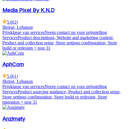
Media Pixel By K.N.D
5.0
(
2
)
|
Beirut, Lebanon
Prijsklasse van services
Neem contact op voor prijsstelling
Services
Product descriptions, Website and marketing content,
Product and collection setup, Store settings configuration, Store
build or redesign
+ nog 31
AphCom
5.0
(
1
)
|
Beirut, Lebanon
Prijsklasse van services
Neem contact op voor prijsstelling
Services
Product sourcing guidance, Product and collection setup,
Store settings configuration, Store build or redesign, Store
migration
+ nog 31
Anzimaty